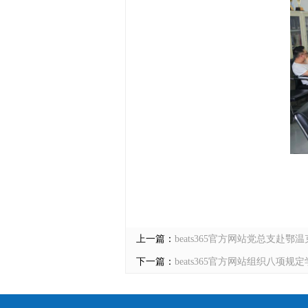
上一篇：
beats365官方网站党总支赴
下一篇：
beats365官方网站组织八项