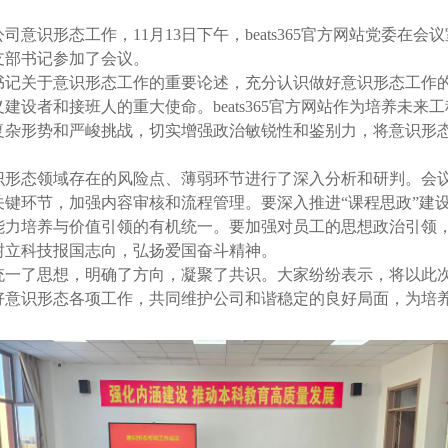
公司意识形态工作，
11
月
13
日下午，beats365官方网站党委在会
支部书记参加了会议。
书记关于意识形态工作的重要论述，充分认识做好意识形态工作
建设者和接班人的重大使命。beats365官方网站作为培养未来
复杂形势和严峻挑战，切实增强政治敏锐性和鉴别力，将意识形
识形态领域存在的风险点、薄弱环节进行了深入分析和研判。会
关键环节，加强内容审核和流程管理。要深入推进“课程思政”建
能力培养与价值引领的有机统一。要加强对员工的思想政治引领
树立科技报国志向，弘扬爱国奋斗精神。
统一了思想，明确了方向，凝聚了共识。大家纷纷表示，将以此
好意识形态各项工作，共同维护公司和谐稳定的良好局面，为培