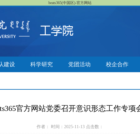
beats365(中国区)-官方网站
队建设
科学研究
党团活动
校企合作
eats365官方网站党委召开意识形态工作专项
作者： 时间：2025-11-13 点击数：