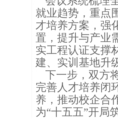
会议系统梳理
就业趋势，重点
才培养方案，强
置，提升与产业
实工程认证支撑
建、实训基地升
下一步，双方
完善人才培养闭
养，推动校企合作
为“十五五”开局