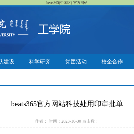
beats365(中国区)-官方网站
队建设
科学研究
党团活动
校企合作
beats365官方网站科技处用印审批单
作者： 时间：2023-10-30 点击数：