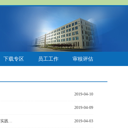
下载专区
员工工作
审核评估
2019-04-10
2019-04-09
矿业公司教育部产学合作协同育人项目机械制造专业智能制造方向校企合作课程体系探索与实践研讨会
2019-04-03