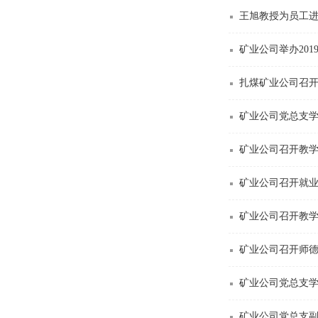
王旭教授为员工
矿业公司举办201
扎煤矿业公司召
矿业公司党总支学
矿业公司召开教
矿业公司召开就
矿业公司召开教
矿业公司召开师
矿业公司党总支
矿业公司党总支副